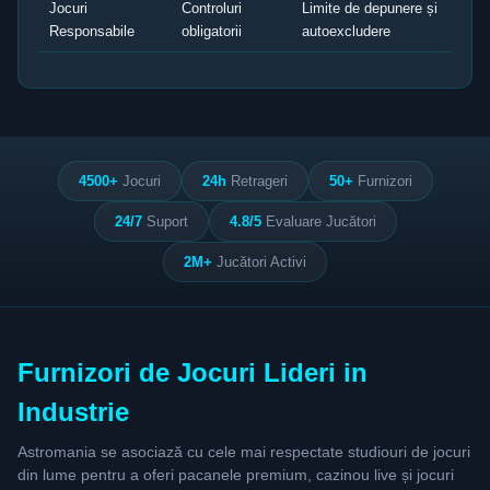
Jocuri
Controluri
Limite de depunere și
Responsabile
obligatorii
autoexcludere
4500+
Jocuri
24h
Retrageri
50+
Furnizori
24/7
Suport
4.8/5
Evaluare Jucători
2M+
Jucători Activi
Furnizori de Jocuri Lideri in
Industrie
Astromania se asociază cu cele mai respectate studiouri de jocuri
din lume pentru a oferi pacanele premium, cazinou live și jocuri