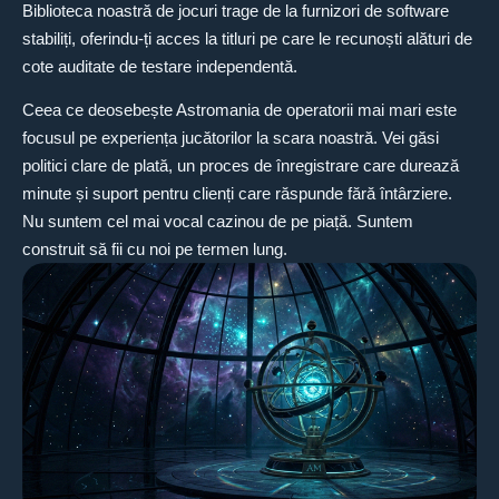
Biblioteca noastră de jocuri trage de la furnizori de software
stabiliți, oferindu-ți acces la titluri pe care le recunoști alături de
cote auditate de testare independentă.
Ceea ce deosebește Astromania de operatorii mai mari este
focusul pe experiența jucătorilor la scara noastră. Vei găsi
politici clare de plată, un proces de înregistrare care durează
minute și suport pentru clienți care răspunde fără întârziere.
Nu suntem cel mai vocal cazinou de pe piață. Suntem
construit să fii cu noi pe termen lung.