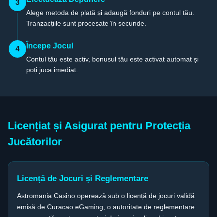
3
Alege metoda de plată și adaugă fonduri pe contul tău.
Tranzacțiile sunt procesate în secunde.
Începe Jocul
4
Contul tău este activ, bonusul tău este activat automat și
poți juca imediat.
Licențiat și Asigurat pentru Protecția
Jucătorilor
Licență de Jocuri și Reglementare
Astromania Casino operează sub o licență de jocuri validă
emisă de Curacao eGaming, o autoritate de reglementare