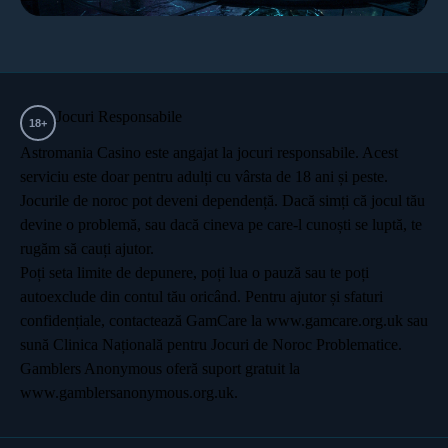
Jocuri Responsabile
18+
Astromania Casino este angajat la jocuri responsabile. Acest
serviciu este doar pentru adulți cu vârsta de 18 ani și peste.
Jocurile de noroc pot deveni dependență. Dacă simți că jocul tău
devine o problemă, sau dacă cineva pe care-l cunoști se luptă, te
rugăm să cauți ajutor.
Poți seta limite de depunere, poți lua o pauză sau te poți
autoexclude din contul tău oricând. Pentru ajutor și sfaturi
confidențiale, contactează GamCare la www.gamcare.org.uk sau
sună Clinica Națională pentru Jocuri de Noroc Problematice.
Gamblers Anonymous oferă suport gratuit la
www.gamblersanonymous.org.uk.