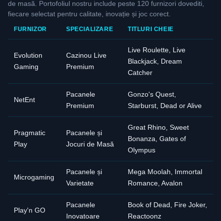
de masă. Portofoliul nostru include peste 120 furnizori dovediti,
fiecare selectat pentru calitate, inovație și joc corect.
FURNIZOR
SPECIALIZARE
TITLURI CHEIE
Live Roulette, Live
Evolution
Cazinou Live
Blackjack, Dream
Gaming
Premium
Catcher
Pacanele
Gonzo's Quest,
NetEnt
Premium
Starburst, Dead or Alive
Great Rhino, Sweet
Pragmatic
Pacanele și
Bonanza, Gates of
Play
Jocuri de Masă
Olympus
Pacanele și
Mega Moolah, Immortal
Microgaming
Varietate
Romance, Avalon
Pacanele
Book of Dead, Fire Joker,
Play'n GO
Inovatoare
Reactoonz