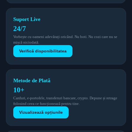
Suport Live
24/7
Vorbește cu oameni adevărați oricând. Nu boti. Nu cozi care nu se
mișcă niciodată.
Verifică disponibilitatea
Metode de Plată
10+
Carduri, e-portofele, transferuri bancare, crypto. Depune și retrage
folosind ceea ce funcționează pentru tine.
Vizualizează opțiunile