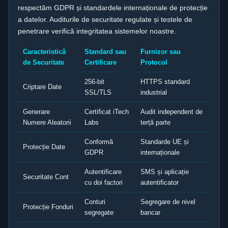
respectăm GDPR și standardele internaționale de protecție
a datelor. Auditurile de securitate regulate și testele de
penetrare verifică integritatea sistemelor noastre.
Caracteristică
Standard sau
Furnizor sau
de Securitate
Certificare
Protocol
256-bit
HTTPS standard
Criptare Date
SSL/TLS
industrial
Generare
Certificat iTech
Audit independent de
Numere Aleatorii
Labs
terță parte
Conformă
Standarde UE și
Protecție Date
GDPR
internaționale
Autentificare
SMS și aplicație
Securitate Cont
cu doi factori
autentificator
Conturi
Segregare de nivel
Protecție Fonduri
segregate
bancar