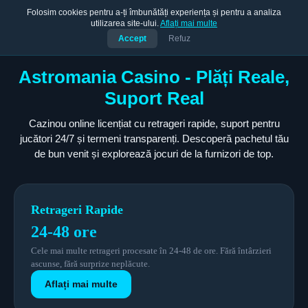
Folosim cookies pentru a-ți îmbunătăți experiența și pentru a analiza
astromania casino
utilizarea site-ului.
Aflați mai multe
Accept
Refuz
Astromania Casino - Plăți Reale,
Suport Real
Cazinou online licențiat cu retrageri rapide, suport pentru
jucători 24/7 și termeni transparenți. Descoperă pachetul tău
de bun venit și explorează jocuri de la furnizori de top.
Retrageri Rapide
24-48 ore
Cele mai multe retrageri procesate în 24-48 de ore. Fără întârzieri
ascunse, fără surprize neplăcute.
Aflați mai multe