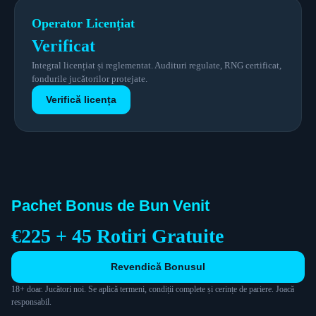
Operator Licențiat
Verificat
Integral licențiat și reglementat. Audituri regulate, RNG certificat,
fondurile jucătorilor protejate.
Verifică licența
Pachet Bonus de Bun Venit
€225 + 45 Rotiri Gratuite
Revendică Bonusul
18+ doar. Jucători noi. Se aplică termeni, condiții complete și cerințe de pariere. Joacă
responsabil.