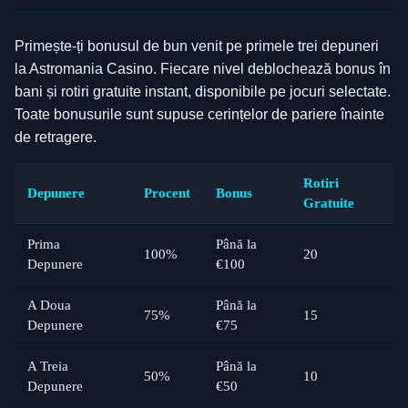
Primește-ți bonusul de bun venit pe primele trei depuneri
la Astromania Casino. Fiecare nivel deblochează bonus în
bani și rotiri gratuite instant, disponibile pe jocuri selectate.
Toate bonusurile sunt supuse cerințelor de pariere înainte
de retragere.
Rotiri
Depunere
Procent
Bonus
Gratuite
Prima
Până la
100%
20
Depunere
€100
A Doua
Până la
75%
15
Depunere
€75
A Treia
Până la
50%
10
Depunere
€50