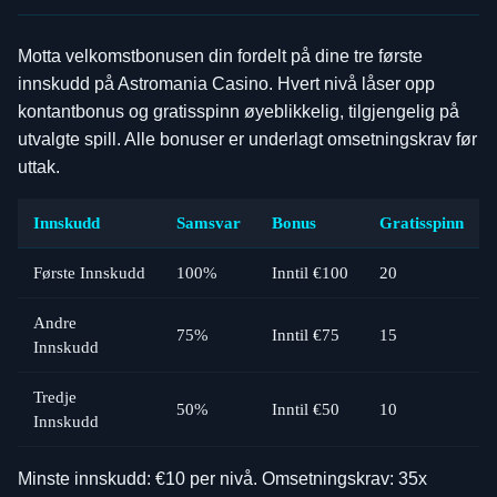
Motta velkomstbonusen din fordelt på dine tre første
innskudd på Astromania Casino. Hvert nivå låser opp
kontantbonus og gratisspinn øyeblikkelig, tilgjengelig på
utvalgte spill. Alle bonuser er underlagt omsetningskrav før
uttak.
Innskudd
Samsvar
Bonus
Gratisspinn
Første Innskudd
100%
Inntil €100
20
Andre
75%
Inntil €75
15
Innskudd
Tredje
50%
Inntil €50
10
Innskudd
Minste innskudd: €10 per nivå. Omsetningskrav: 35x