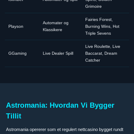
Grimoire
Fairies Forest,
Automater og
Playson
Burning Wins, Hot
Klassikere
Triple Sevens
Live Roulette, Live
GGaming
Live Dealer Spill
Baccarat, Dream
Catcher
Astromania: Hvordan Vi Bygger
Tillit
Astromania opererer som et regulert nettcasino bygget rundt