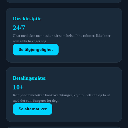
Direktestøtte
24/7
Chat med ekte mennesker når som helst. Ikke roboter. Ikke køer
som aldri beveger seg.
Se tilgjengelighet
Betalingsmåter
10+
Kort, e-lommebøker, bankoverføringer, krypto. Sett inn og ta ut
med det som fungerer for deg.
Se alternativer