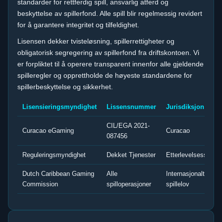
standarder for rettferdig spill, ansvarlig atferd og
beskyttelse av spillerfond. Alle spill blir regelmessig revidert
for å garantere integritet og tilfeldighet.
Lisensen dekker tvisteløsning, spillerrettigheter og
obligatorisk segregering av spillerfond fra driftskontoen. Vi
er forpliktet til å operere transparent innenfor alle gjeldende
spilleregler og opprettholde de høyeste standardene for
spillerbeskyttelse og sikkerhet.
Lisensieringsmyndighet
Lissensnummer
Jurisdiksjon
CIL/EGA 2021-
Curacao eGaming
Curacao
087456
Reguleringsmyndighet
Dekket Tjenester
Etterlevelsesstand
Dutch Caribbean Gaming
Alle
Internasjonalt
Commission
spilloperasjoner
spillelov