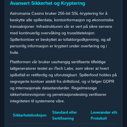
Avansert Sikkerhet og Kryptering
Astromania Casino bruker 256-bit SSL-kryptering for å
beskytte alle spillerdata, kontoinformasjon og økonomiske
transaksjoner. Infrastrukturen vår er vert på sikre servere
med kontinuerlig overvåking og truseldeteksjon.
Spillerkontoer er beskyttet av tofaktorgodkjenning, og all
personlig informasjon er kryptert under overføring og i
hvile.
Plattformen vår bruker uavhengig sertifiserte tilfeldige
tallgeneratorer testet av iTech Labs, som sikrer at hvert
spillutfall er rettferdig og uforutsigbart. Spillerfond holdes på
segregerte kontoer atskilt fra driftsfond, og vi følger GDPR
og internasjonale datastandarder. Regelmessige
sikkerhetsrevisjoner og penetrasjonstesting verifiserer
integriteten til systemene våre.
Standard eller
Leverandør eller
Sikkerhetsfunksjon
Sertifisering
Protokoll