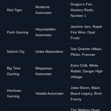
Dragon's Fire,
Moderne
Red Tiger
Mystery Reels,
Automater
Number 1
Jammin Jars, Rapid
Høyvolatilitet
Push Gaming
Fire Wins, Opal
Automater
Fruits
San Quentin xWays,
Nolimit City
Unike Mekanikker
Plinko, Frenzee
Extra Chilli, White
Big Time
Megaways
Rabbit, Danger High
Gaming
Automater
Voltage
Joker Boom, Black
Hacksaw
Volatile Automater
Beard Legacy, Brick
Gaming
Frenzy
The Walking Dead,