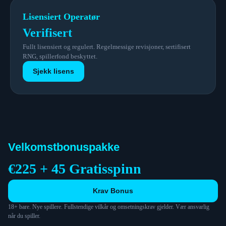
Lisensiert Operatør
Verifisert
Fullt lisensiert og regulert. Regelmessige revisjoner, sertifisert
RNG, spillerfond beskyttet.
Sjekk lisens
Velkomstbonuspakke
€225 + 45 Gratisspinn
Krav Bonus
18+ bare. Nye spillere. Fullstendige vilkår og omsetningskrav gjelder. Vær ansvarlig
når du spiller.