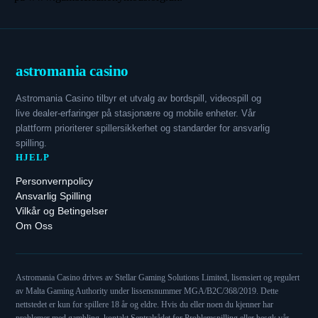
astromania casino
Astromania Casino tilbyr et utvalg av bordspill, videospill og
live dealer-erfaringer på stasjonære og mobile enheter. Vår
plattform prioriterer spillersikkerhet og standarder for ansvarlig
spilling.
HJELP
Personvernpolicy
Ansvarlig Spilling
Vilkår og Betingelser
Om Oss
Astromania Casino drives av Stellar Gaming Solutions Limited, lisensiert og regulert
av Malta Gaming Authority under lissensnummer MGA/B2C/368/2019. Dette
nettstedet er kun for spillere 18 år og eldre. Hvis du eller noen du kjenner har
problemer med gambling, kontakt Sentralrådet for Problemspilling eller besøk vår