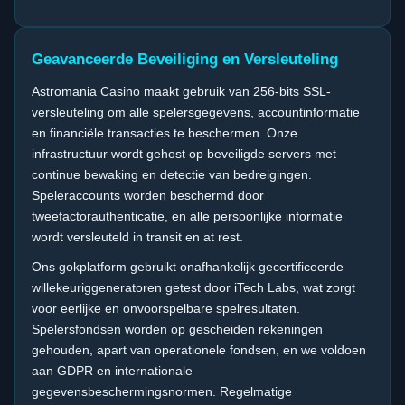
Geavanceerde Beveiliging en Versleuteling
Astromania Casino maakt gebruik van 256-bits SSL-
versleuteling om alle spelersgegevens, accountinformatie
en financiële transacties te beschermen. Onze
infrastructuur wordt gehost op beveiligde servers met
continue bewaking en detectie van bedreigingen.
Speleraccounts worden beschermd door
tweefactorauthenticatie, en alle persoonlijke informatie
wordt versleuteld in transit en at rest.
Ons gokplatform gebruikt onafhankelijk gecertificeerde
willekeuriggeneratoren getest door iTech Labs, wat zorgt
voor eerlijke en onvoorspelbare spelresultaten.
Spelersfondsen worden op gescheiden rekeningen
gehouden, apart van operationele fondsen, en we voldoen
aan GDPR en internationale
gegevensbeschermingsnormen. Regelmatige