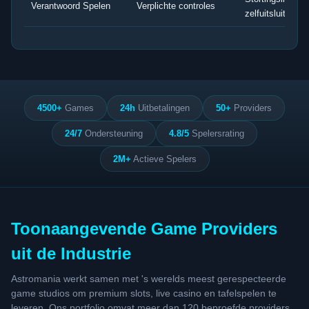
Verantwoord Spelen
Verplichte controles
zelfuitsluiting
4500+
Games
24h
Uitbetalingen
50+
Providers
24/7
Ondersteuning
4.8/5
Spelersrating
2M+
Actieve Spelers
Toonaangevende Game Providers
uit de Industrie
Astromania werkt samen met 's werelds meest gerespecteerde
game studios om premium slots, live casino en tafelspelen te
leveren. Ons portfolio omvat meer dan 120 beproefde providers,