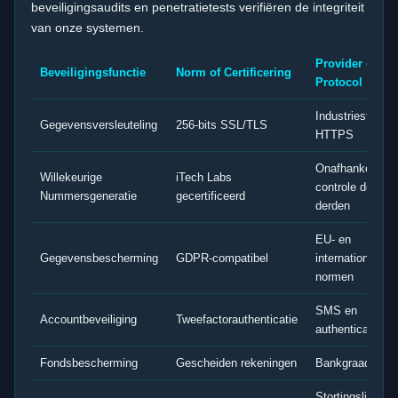
beveiligingsaudits en penetratietests verifiëren de integriteit
van onze systemen.
Provider of
Beveiligingsfunctie
Norm of Certificering
Protocol
Industriestanda
Gegevensversleuteling
256-bits SSL/TLS
HTTPS
Onafhankelijke
Willekeurige
iTech Labs
controle door
Nummersgeneratie
gecertificeerd
derden
EU- en
Gegevensbescherming
GDPR-compatibel
internationale
normen
SMS en
Accountbeveiliging
Tweefactorauthenticatie
authenticator-a
Fondsbescherming
Gescheiden rekeningen
Bankgraadschei
Stortingslimiete