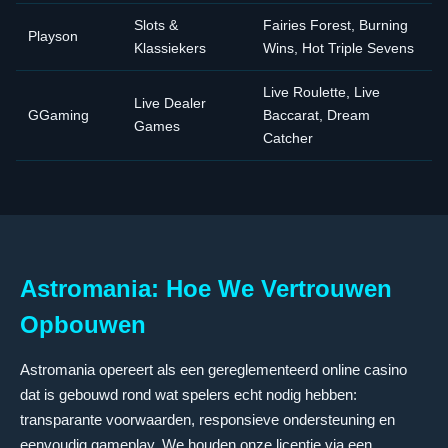
Slots &
Fairies Forest, Burning
Playson
Klassiekers
Wins, Hot Triple Sevens
Live Roulette, Live
Live Dealer
GGaming
Baccarat, Dream
Games
Catcher
Astromania: Hoe We Vertrouwen
Opbouwen
Astromania opereert als een gereglementeerd online casino
dat is gebouwd rond wat spelers echt nodig hebben:
transparante voorwaarden, responsieve ondersteuning en
eenvoudig gameplay. We houden onze licentie via een