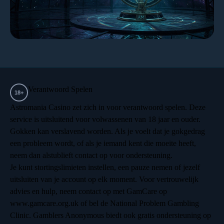
Verantwoord Spelen
18+
Astromania Casino zet zich in voor verantwoord spelen. Deze
service is uitsluitend voor volwassenen van 18 jaar en ouder.
Gokken kan verslavend worden. Als je voelt dat je gokgedrag
een probleem wordt, of als je iemand kent die moeite heeft,
neem dan alstublieft contact op voor ondersteuning.
Je kunt stortingslimieten instellen, een pauze nemen of jezelf
uitsluiten van je account op elk moment. Voor vertrouwelijk
advies en hulp, neem contact op met GamCare op
www.gamcare.org.uk of bel de National Problem Gambling
Clinic. Gamblers Anonymous biedt ook gratis ondersteuning op