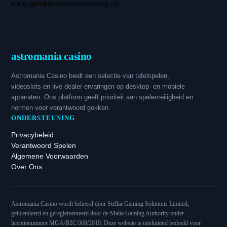
www.gamblersanonymous.org.uk.
astromania casino
Astromania Casino biedt een selectie van tafelspelen,
videoslots en live dealer ervaringen op desktop- en mobiele
apparaten. Ons platform geeft prioriteit aan spelerveiligheid en
normen voor verantwoord gokken.
ONDERSTEUNING
Privacybeleid
Verantwoord Spelen
Algemene Voorwaarden
Over Ons
Astromania Casino wordt beheerd door Stellar Gaming Solutions Limited,
gelicentieerd en gereglementeerd door de Malta Gaming Authority onder
licentienummer MGA/B2C/368/2019. Deze website is uitsluitend bedoeld voor