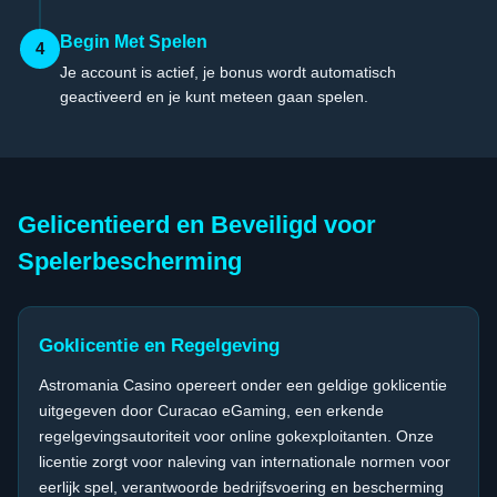
Begin Met Spelen
4
Je account is actief, je bonus wordt automatisch
geactiveerd en je kunt meteen gaan spelen.
Gelicentieerd en Beveiligd voor
Spelerbescherming
Goklicentie en Regelgeving
Astromania Casino opereert onder een geldige goklicentie
uitgegeven door Curacao eGaming, een erkende
regelgevingsautoriteit voor online gokexploitanten. Onze
licentie zorgt voor naleving van internationale normen voor
eerlijk spel, verantwoorde bedrijfsvoering en bescherming