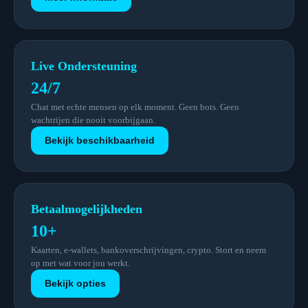
Live Ondersteuning
24/7
Chat met echte mensen op elk moment. Geen bots. Geen
wachtrijen die nooit voorbijgaan.
Bekijk beschikbaarheid
Betaalmogelijkheden
10+
Kaarten, e-wallets, bankoverschrijvingen, crypto. Stort en neem
op met wat voor jou werkt.
Bekijk opties