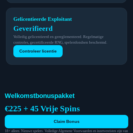
Gelicentieerde Exploitant
Geverifieerd
Volledig gelicentieerd en gereglementeerd. Regelmatige
controles, gecertificeerde RNG, spelersfondsen beschermd.
Controleer licentie
Welkomstbonuspakket
€225 + 45 Vrije Spins
Claim Bonus
18+ alleen. Nieuwe spelers. Volledige Algemene Voorwaarden en inzetvereisten zijn van