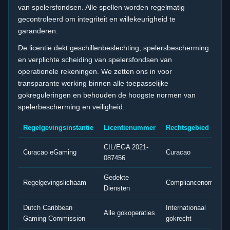
van spelersfondsen. Alle spellen worden regelmatig
gecontroleerd om integriteit en willekeurigheid te
garanderen.
De licentie dekt geschillenbeslechting, spelersbescherming
en verplichte scheiding van spelersfondsen van
operationele rekeningen. We zetten ons in voor
transparante werking binnen alle toepasselijke
gokreguleringen en behouden de hoogste normen van
spelerbescherming en veiligheid.
Regelgevingsinstantie
Licentienummer
Rechtsgebied
U
CIL/EGA 2021-
Curacao eGaming
Curacao
2
087456
Gedekte
Regelgevingslichaam
Compliancenorm
S
Diensten
Dutch Caribbean
Internationaal
Alle gokoperaties
A
Gaming Commission
gokrecht